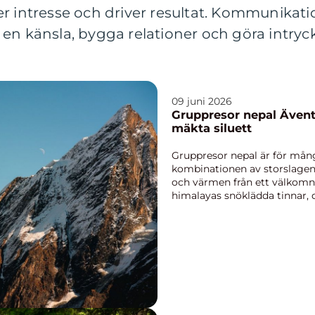
r intresse och driver resultat. Kommunikati
en känsla, bygga relationer och göra intryc
09 juni 2026
Gruppresor nepal Äventyr, kultur och himalayas
mäkta siluett
Gruppresor nepal är för mån
kombinationen av storslagen 
och värmen från ett välkomn
himalayas snöklädda tinnar, d
tempel och genuina...