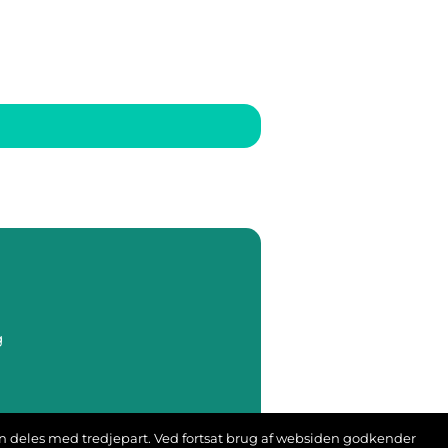
g
s
ion deles med tredjepart. Ved fortsat brug af websiden godkender