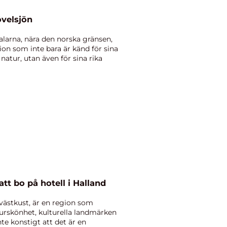
övelsjön
alarna, nära den norska gränsen,
ion som inte bara är känd för sina
natur, utan även för sina rika
t bo på hotell i Halland
 västkust, är en region som
turskönhet, kulturella landmärken
te konstigt att det är en