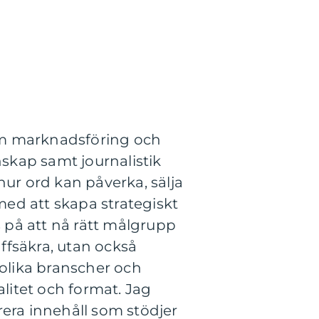
om marknadsföring och
kap samt journalistik
hur ord kan påverka, sälja
ed att skapa strategiskt
s på att nå rätt målgrupp
äffsäkra, utan också
olika branscher och
litet och format. Jag
erera innehåll som stödjer