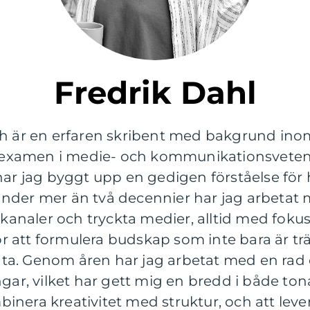
Fredrik Dahl
ch är en erfaren skribent med bakgrund in
xamen i medie- och kommunikationsvetens
har jag byggt upp en gedigen förståelse för 
nder mer än två decennier har jag arbetat m
a kanaler och tryckta medier, alltid med foku
för att formulera budskap som inte bara är tr
a. Genom åren har jag arbetat med en rad 
, vilket har gett mig en bredd i både tona
ombinera kreativitet med struktur, och att lev