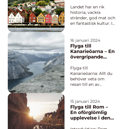
sevärdheter, rik
drömmer om
historia, kultur och
Landet har en rik
natursköna landskap
historia, vackra
erbjuder Tyskland
stränder, god mat och
något...
en fantastisk kultur. I
denna artikel kommer
vi att ge dig en
grundlig överblick
16 januari 2024
över att åka till
Flyga till
Grekland, presentera
Kanarieöarna – En
olika typer av resor
övergripande
och utforska hur de
guide
skiljer sig åt, diskutera
Flyga till
för- o...
Kanarieöarna: Allt du
behöver veta om
resan till en av
Europas mest
populära sol- och
baddestinationer
15 januari 2024
Introduktion:
Flyga till Rom –
Kanarieöarna, belägna
En oförglömlig
i Atlanten utanför
upplevelse i den
Marockos kust, är en
eviga staden
grupp av vulkaniska