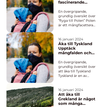
erbjuder något för
fascinerande
alla, från historiska
destination
platser till moderna
En övergripande,
konstgallerier. B...
grundlig översikt över
”flyga till Polen” Polen
är ett mångfacetterat
och historiskt land
som erbjuder en rik
kultur, enastående
16 januari 2024
arkitektur och vacker
Åka till Tyskland
natur. Att flyga till
Upptäck
Polen är en populär
mångfalden och
resa för många
kulturrikedomen
privatpersone...
En övergripande,
grundlig översikt över
att åka till Tyskland
Tyskland är en av
Europas mest
populära
destinationer för
16 januari 2024
resenärer från hela
Att åka till
världen. Med sin
Grekland är något
mångfald av
som många