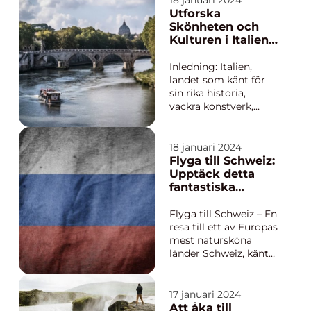
18 januari 2024
skönhet lockar
Utforska
besökare från när och
Skönheten och
fjärran. I denna artikel
Kulturen i Italien –
kommer vi att ge en
En Reseguide
översikt öve...
Inledning: Italien,
landet som känt för
sin rika historia,
vackra konstverk,
pulserande städer och
dekadenta maträtter,
är utan tvekan en
18 januari 2024
drömdestination för
Flyga till Schweiz:
många. Med anor från
Upptäck detta
antiken lockar Italien
fantastiska
besökare från hela
alpland
världen för att
Flyga till Schweiz – En
uppleva dess ...
resa till ett av Europas
mest natursköna
länder Schweiz, känt
för sina majestätiska
alper, kristallklara
sjöar och vackra
17 januari 2024
städer, är ett
Att åka till