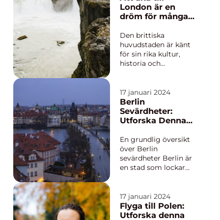
drömresmål för
London är en
naturälskare och
dröm för många
äventyrssökare. Men
privatpersoner
för att uppleva denna
runt om i världen
Den brittiska
skönhet p...
huvudstaden är känt
för sin rika kultur,
historia och
pulserande atmosfär. I
denna artikel kommer
vi att ge en grundlig
17 januari 2024
översikt över att åka
Berlin
till London, presentera
Sevärdheter:
olika typer av resor till
Utforska Denna
staden, diskutera
Historiska Stad
deras skillnader och ta
En grundlig översikt
en...
över Berlin
sevärdheter Berlin är
en stad som lockar
besökare från hela
världen med sin rika
historia och kultur.
17 januari 2024
Staden har en mängd
Flyga till Polen:
sevärdheter som
Utforska denna