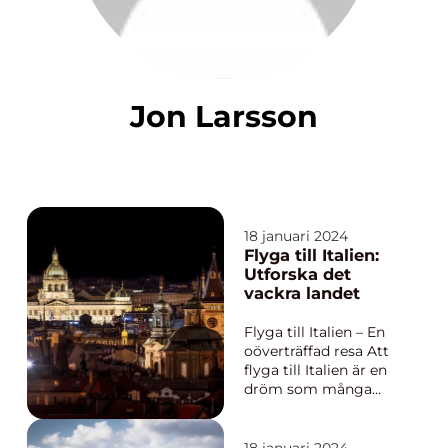
Jon Larsson
18 januari 2024
Flyga till Italien:
Utforska det
vackra landet
Flyga till Italien – En
oöverträffad resa Att
flyga till Italien är en
dröm som många
resenärer har. Landets
rika historia, kultur,
mat och naturliga