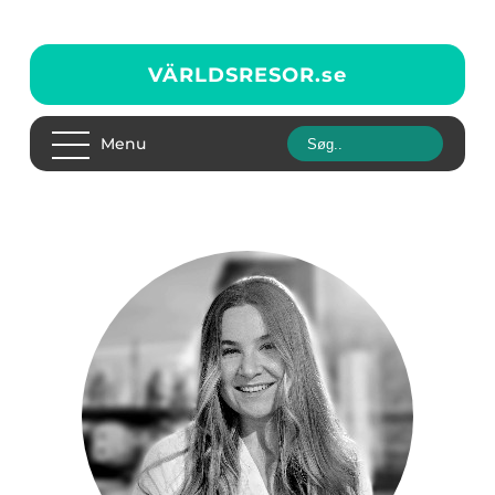
VÄRLDSRESOR.
se
Menu