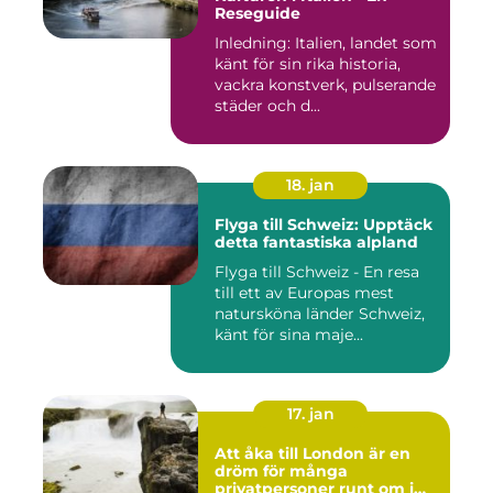
Reseguide
Inledning: Italien, landet som
känt för sin rika historia,
vackra konstverk, pulserande
städer och d...
18. jan
Flyga till Schweiz: Upptäck
detta fantastiska alpland
Flyga till Schweiz - En resa
till ett av Europas mest
natursköna länder Schweiz,
känt för sina maje...
17. jan
Att åka till London är en
dröm för många
privatpersoner runt om i