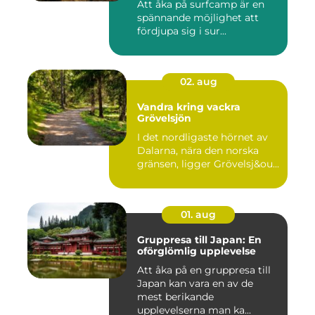
Att åka på surfcamp är en
spännande möjlighet att
fördjupa sig i sur...
02. aug
Vandra kring vackra
Grövelsjön
I det nordligaste hörnet av
Dalarna, nära den norska
gränsen, ligger Grövelsj&ou...
01. aug
Gruppresa till Japan: En
oförglömlig upplevelse
Att åka på en gruppresa till
Japan kan vara en av de
mest berikande
upplevelserna man ka...