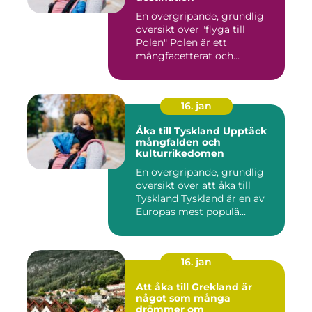
En övergripande, grundlig
översikt över "flyga till
Polen" Polen är ett
mångfacetterat och
historis...
16. jan
Åka till Tyskland Upptäck
mångfalden och
kulturrikedomen
En övergripande, grundlig
översikt över att åka till
Tyskland Tyskland är en av
Europas mest populä...
16. jan
Att åka till Grekland är
något som många
drömmer om