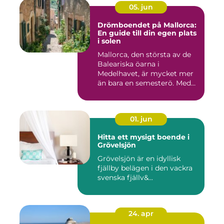
05. jun
Drömboendet på Mallorca:
En guide till din egen plats
i solen
Mallorca, den största av de
Baleariska öarna i
Medelhavet, är mycket mer
än bara en semesterö. Med
s...
01. jun
Hitta ett mysigt boende i
Grövelsjön
Grövelsjön är en idyllisk
fjällby belägen i den vackra
svenska fjällv&...
24. apr