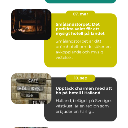
07. mar
Smålandstorpet: Det
perfekta valet för ett
mysigt hotell på landet
Smålandstorpet är ditt
drömhotell om du söker en
avkopplande och mysig
vistelse...
10. sep
Upptäck charmen med att
bo på hotell i Halland
Halland, beläget på Sveriges
västkust, är en region som
erbjuder en härlig...