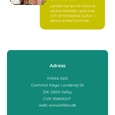
Landet har en rik historia,
vackra stränder, god mat
och en fantastisk kultur. I
denna artikel komme...
Adress
web:
www.klikko.dk