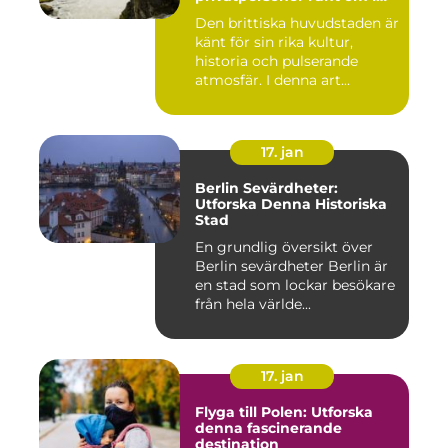
världen
Den brittiska huvudstaden är
känt för sin rika kultur,
historia och pulserande
atmosfär. I denna art...
17. jan
Berlin Sevärdheter:
Utforska Denna Historiska
Stad
En grundlig översikt över
Berlin sevärdheter Berlin är
en stad som lockar besökare
från hela världe...
17. jan
Flyga till Polen: Utforska
denna fascinerande
destination