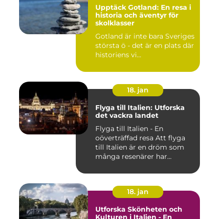
Upptäck Gotland: En resa i
historia och äventyr för
skolklasser
Gotland är inte bara Sveriges
största ö - det är en plats där
historiens vi...
18. jan
Flyga till Italien: Utforska
det vackra landet
Flyga till Italien - En
oöverträffad resa Att flyga
till Italien är en dröm som
många resenärer har...
18. jan
Utforska Skönheten och
Kulturen i Italien - En