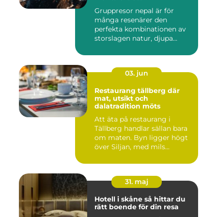
Gruppresor nepal är för
många resenärer den
perfekta kombinationen av
storslagen natur, djupa
andlig...
03. jun
Restaurang tällberg där
mat, utsikt och
dalatradition möts
Att äta på restaurang i
Tällberg handlar sällan bara
om maten. Byn ligger högt
över Siljan, med mils...
31. maj
Hotell i skåne så hittar du
rätt boende för din resa