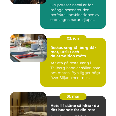
Gruppresor nepal är för
många resenärer den
perfekta kombinationen av
storslagen natur, djupa
andlig...
03. jun
Restaurang tällberg där
mat, utsikt och
dalatradition möts
Att äta på restaurang i
Tällberg handlar sällan bara
om maten. Byn ligger högt
över Siljan, med mils...
31. maj
Hotell i skåne så hittar du
rätt boende för din resa