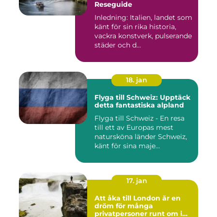
Reseguide
Inledning: Italien, landet som
känt för sin rika historia,
vackra konstverk, pulserande
städer och d...
18. jan
Flyga till Schweiz: Upptäck
detta fantastiska alpland
Flyga till Schweiz - En resa
till ett av Europas mest
natursköna länder Schweiz,
känt för sina maje...
17. jan
Att åka till London är en
dröm för många
privatpersoner runt om i