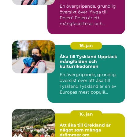
En övergripande, grundlig
översikt över "flyga till
Polen" Polen är ett
mångfacetterat och
historis...
16. jan
Åka till Tyskland Upptäck
mångfalden och
kulturrikedomen
En övergripande, grundlig
översikt över att åka till
Tyskland Tyskland är en av
Europas mest populä...
16. jan
Att åka till Grekland är
något som många
drömmer om