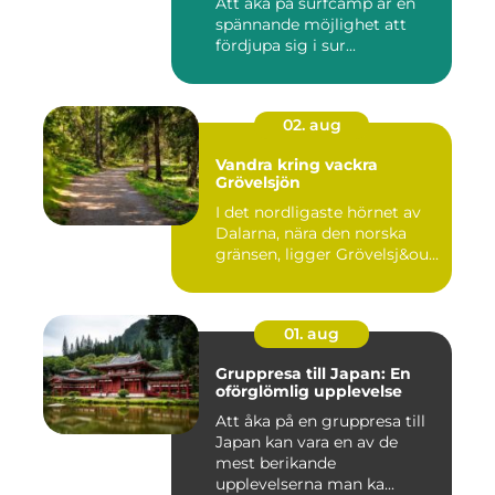
Att åka på surfcamp är en
spännande möjlighet att
fördjupa sig i sur...
02. aug
Vandra kring vackra
Grövelsjön
I det nordligaste hörnet av
Dalarna, nära den norska
gränsen, ligger Grövelsj&ou...
01. aug
Gruppresa till Japan: En
oförglömlig upplevelse
Att åka på en gruppresa till
Japan kan vara en av de
mest berikande
upplevelserna man ka...