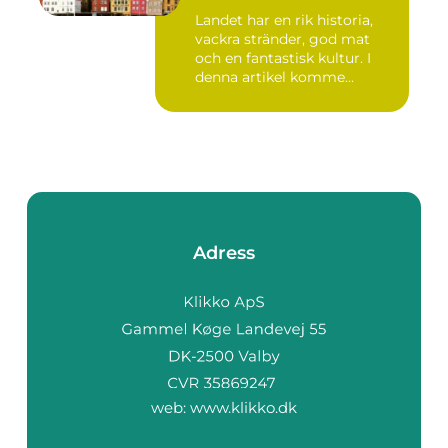
Landet har en rik historia,
vackra stränder, god mat
och en fantastisk kultur. I
denna artikel komme...
Adress
web:
www.klikko.dk