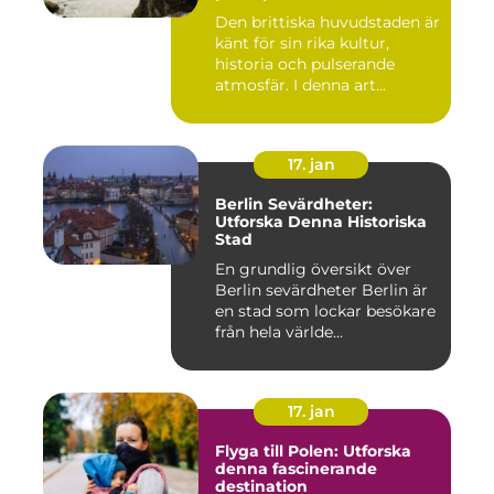
världen
Den brittiska huvudstaden är
känt för sin rika kultur,
historia och pulserande
atmosfär. I denna art...
17. jan
Berlin Sevärdheter:
Utforska Denna Historiska
Stad
En grundlig översikt över
Berlin sevärdheter Berlin är
en stad som lockar besökare
från hela världe...
17. jan
Flyga till Polen: Utforska
denna fascinerande
destination