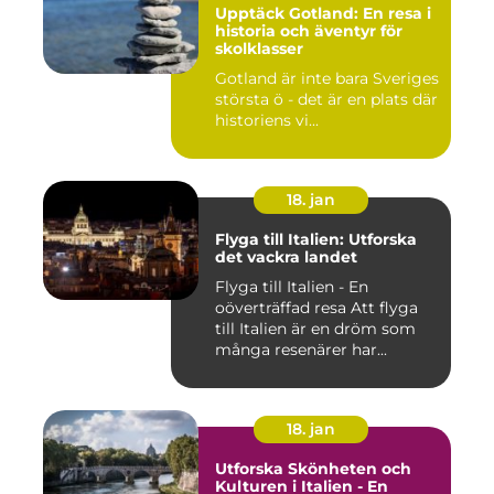
Upptäck Gotland: En resa i
historia och äventyr för
skolklasser
Gotland är inte bara Sveriges
största ö - det är en plats där
historiens vi...
18. jan
Flyga till Italien: Utforska
det vackra landet
Flyga till Italien - En
oöverträffad resa Att flyga
till Italien är en dröm som
många resenärer har...
18. jan
Utforska Skönheten och
Kulturen i Italien - En