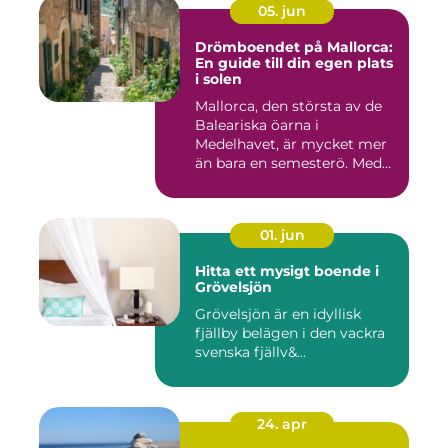
05. jun
Drömboendet på Mallorca:
En guide till din egen plats
i solen
Mallorca, den största av de
Baleariska öarna i
Medelhavet, är mycket mer
än bara en semesterö. Med
s...
01. jun
Hitta ett mysigt boende i
Grövelsjön
Grövelsjön är en idyllisk
fjällby belägen i den vackra
svenska fjällv&...
24. apr