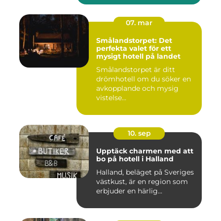
07. mar
Smålandstorpet: Det
perfekta valet för ett
mysigt hotell på landet
Smålandstorpet är ditt
drömhotell om du söker en
avkopplande och mysig
vistelse...
10. sep
Upptäck charmen med att
bo på hotell i Halland
Halland, beläget på Sveriges
västkust, är en region som
erbjuder en härlig...