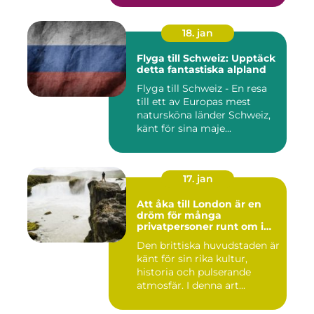
18. jan
Flyga till Schweiz: Upptäck
detta fantastiska alpland
Flyga till Schweiz - En resa
till ett av Europas mest
natursköna länder Schweiz,
känt för sina maje...
17. jan
Att åka till London är en
dröm för många
privatpersoner runt om i
världen
Den brittiska huvudstaden är
känt för sin rika kultur,
historia och pulserande
atmosfär. I denna art...