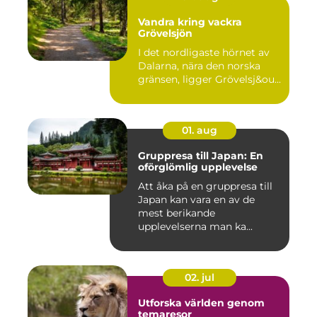
Vandra kring vackra
Grövelsjön
I det nordligaste hörnet av
Dalarna, nära den norska
gränsen, ligger Grövelsj&ou...
01. aug
Gruppresa till Japan: En
oförglömlig upplevelse
Att åka på en gruppresa till
Japan kan vara en av de
mest berikande
upplevelserna man ka...
02. jul
Utforska världen genom
temaresor