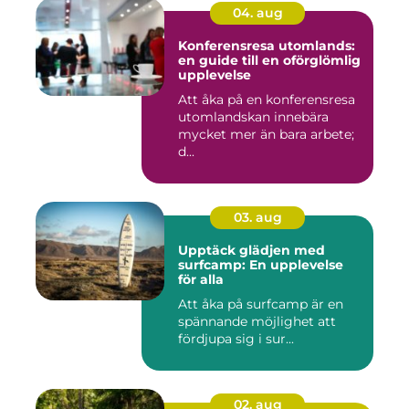
04. aug
Konferensresa utomlands:
en guide till en oförglömlig
upplevelse
Att åka på en konferensresa
utomlandskan innebära
mycket mer än bara arbete;
d...
03. aug
Upptäck glädjen med
surfcamp: En upplevelse
för alla
Att åka på surfcamp är en
spännande möjlighet att
fördjupa sig i sur...
02. aug