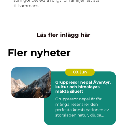
som gör det extra roligt för familjen att äta
tillsammans.
Läs fler inlägg här
Fler nyheter
09. jun
Gruppresor nepal Äventyr,
kultur och himalayas
mäkta siluett
Gruppresor nepal är för
många resenärer den
perfekta kombinationen av
storslagen natur, djupa
andlig...