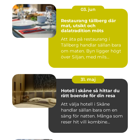
03. jun
Restaurang tällberg där
mat, utsikt och
dalatradition möts
Att äta på restaurang i
Tällberg handlar sällan bara
om maten. Byn ligger högt
över Siljan, med mils...
31. maj
Hotell i skåne så hittar du
rätt boende för din resa
Att välja hotell i Skåne
handlar sällan bara om en
säng för natten. Många som
reser hit vill kombine...