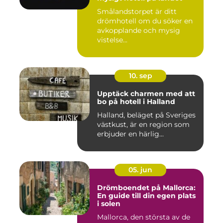
Smålandstorpet är ditt
drömhotell om du söker en
avkopplande och mysig
vistelse...
10. sep
Upptäck charmen med att
bo på hotell i Halland
Halland, beläget på Sveriges
västkust, är en region som
erbjuder en härlig...
05. jun
Drömboendet på Mallorca:
En guide till din egen plats
i solen
Mallorca, den största av de