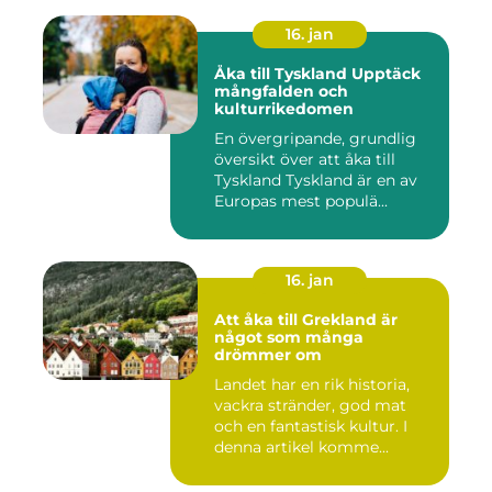
16. jan
Åka till Tyskland Upptäck
mångfalden och
kulturrikedomen
En övergripande, grundlig
översikt över att åka till
Tyskland Tyskland är en av
Europas mest populä...
16. jan
Att åka till Grekland är
något som många
drömmer om
Landet har en rik historia,
vackra stränder, god mat
och en fantastisk kultur. I
denna artikel komme...