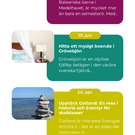
Baleariska öarna i
Medelhavet, är mycket mer
än bara en semesterö. Med
s...
01. jun
Hitta ett mysigt boende i
Grövelsjön
Grövelsjön är en idyllisk
fjällby belägen i den vackra
svenska fjällv&...
24. apr
Upptäck Gotland: En resa i
historia och äventyr för
skolklasser
Gotland är inte bara Sveriges
största ö - det är en plats där
historiens vi...