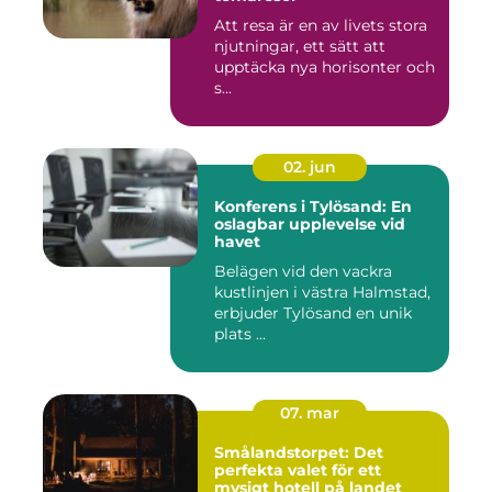
Att resa är en av livets stora
njutningar, ett sätt att
upptäcka nya horisonter och
s...
02. jun
Konferens i Tylösand: En
oslagbar upplevelse vid
havet
Belägen vid den vackra
kustlinjen i västra Halmstad,
erbjuder Tylösand en unik
plats ...
07. mar
Smålandstorpet: Det
perfekta valet för ett
mysigt hotell på landet