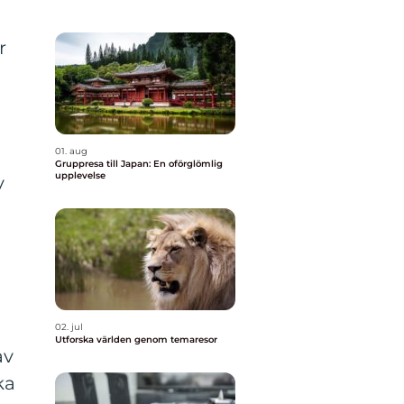
r
01. aug
Gruppresa till Japan: En oförglömlig
upplevelse
v
02. jul
Utforska världen genom temaresor
av
ka