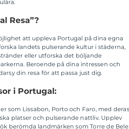
ulära.
al Resa”?
öjlighet att uppleva Portugal på dina egna
utforska landets pulserande kultur i städerna,
stränder eller utforska det böljande
arkerna. Beroende på dina intressen och
rsy din resa för att passa just dig.
or i Portugal:
äder som Lissabon, Porto och Faro, med dera
ska platser och pulserande nattliv. Upplev
esök berömda landmärken som Torre de Bel