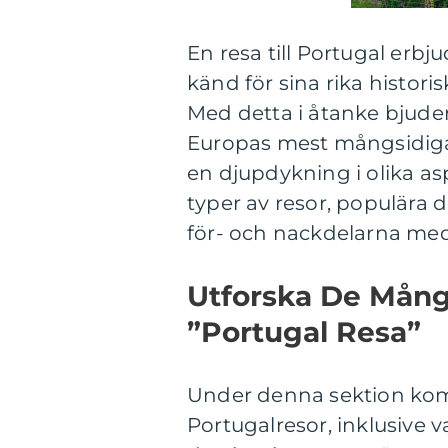
En resa till Portugal erb
känd för sina rika histori
Med detta i åtanke bjuder
Europas mest mångsidiga 
en djupdykning i olika aspe
typer av resor, populära
för- och nackdelarna med
Utforska De Mång
”Portugal Resa”
Under denna sektion kom
Portugalresor, inklusive v