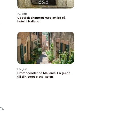
10. sep
Upptäck charmen med att bo på
s
hotell i Halland
05. jun
Drömboendet på Mallorca: En guide
till din egen plats i solen
n.