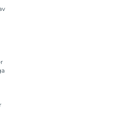
av
er
ga
r