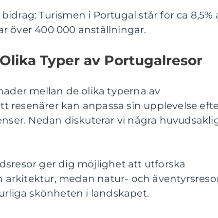
idrag: Turismen i Portugal står för ca 8,5% 
r över 400 000 anställningar.
 Olika Typer av Portugalresor
nader mellan de olika typerna av
att resenärer kan anpassa sin upplevelse eft
enser. Nedan diskuterar vi några huvudsakli
tadsresor ger dig möjlighet att utforska
ch arkitektur, medan natur- och äventyrsreso
urliga skönheten i landskapet.