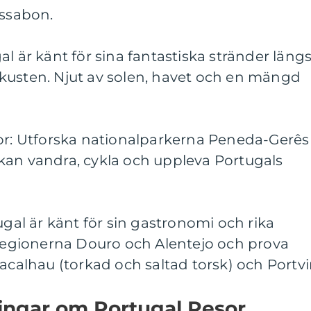
issabon.
l är känt för sina fantastiska stränder läng
kusten. Njut av solen, havet och en mängd
sor: Utforska nationalparkerna Peneda-Gerês
kan vandra, cykla och uppleva Portugals
ugal är känt för sin gastronomi och rika
nregionerna Douro och Alentejo och prova
Bacalhau (torkad och saltad torsk) och Portvi
ningar om Portugal Resor