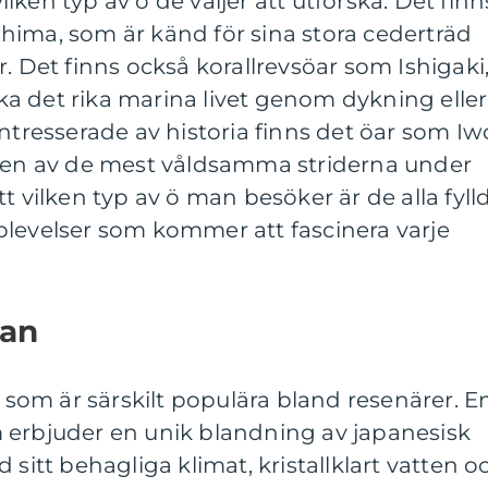
ken typ av ö de väljer att utforska. Det finn
hima, som är känd för sina stora cederträd
. Det finns också korallrevsöar som Ishigaki
a det rika marina livet genom dykning eller
intresserade av historia finns det öar som Iw
r en av de mest våldsamma striderna under
t vilken typ av ö man besöker är de alla fyll
plevelser som kommer att fascinera varje
pan
n som är särskilt populära bland resenärer. E
 erbjuder en unik blandning av japanesisk
 sitt behagliga klimat, kristallklart vatten o