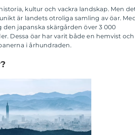
 historia, kultur och vackra landskap. Men de
nikt är landets otroliga samling av öar. Me
ig den japanska skärgården över 3 000
öder. Dessa öar har varit både en hemvist och
japanerna i århundraden.
r?