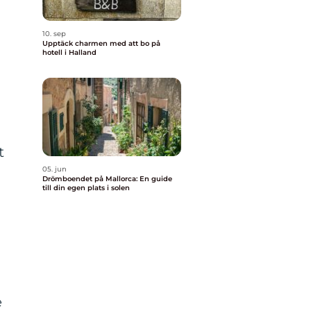
10. sep
Upptäck charmen med att bo på
hotell i Halland
t
05. jun
Drömboendet på Mallorca: En guide
till din egen plats i solen
e