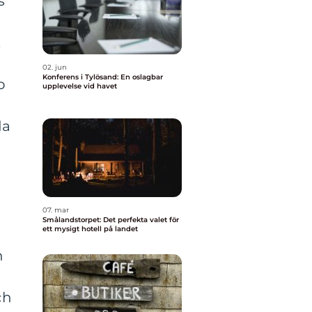
s
,
02. jun
Konferens i Tylösand: En oslagbar
o
upplevelse vid havet
da
07. mar
Smålandstorpet: Det perfekta valet för
ett mysigt hotell på landet
n
ch