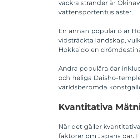
vackra stränder är Okinaw
vattensportentusiaster.
En annan populär ö är Ho
vidsträckta landskap, vul
Hokkaido en drömdestinat
Andra populära öar inklude
och heliga Daisho-temple
världsberömda konstgalle
Kvantitativa Mätn
När det gäller kvantitativ
faktorer om Japans öar. 