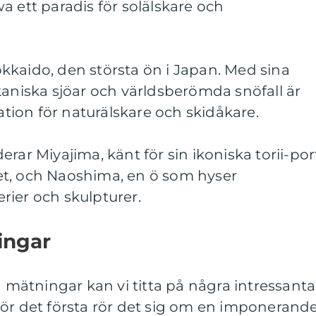
a ett paradis för solälskare och
kkaido, den största ön i Japan. Med sina
kaniska sjöar och världsberömda snöfall är
ion för naturälskare och skidåkare.
rar Miyajima, känt för sin ikoniska torii-por
t, och Naoshima, en ö som hyser
rier och skulpturer.
ingar
a mätningar kan vi titta på några intressanta
För det första rör det sig om en imponerand