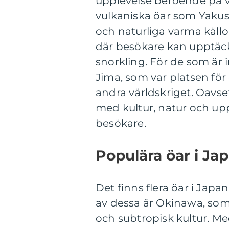
upplevelse beroende på vil
vulkaniska öar som Yakus
och naturliga varma källor
där besökare kan upptäck
snorkling. För de som är 
Jima, som var platsen fö
andra världskriget. Oavset
med kultur, natur och up
besökare.
Populära öar i Ja
Det finns flera öar i Japa
av dessa är Okinawa, som
och subtropisk kultur. Med