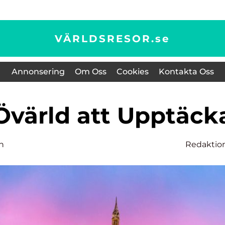
VÄRLDSRESOR.
se
Annonsering
Om Oss
Cookies
Kontakta Oss
 Övärld att Upptäck
n
Redaktio