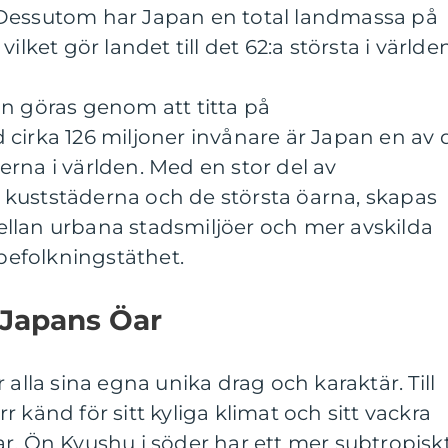
 Dessutom har Japan en total landmassa på
ilket gör landet till det 62:a största i världen
n göras genom att titta på
cirka 126 miljoner invånare är Japan en av 
rna i världen. Med en stor del av
kuststäderna och de största öarna, skapas
llan urbana stadsmiljöer och mer avskilda
efolkningstäthet.
 Japans Öar
 alla sina egna unika drag och karaktär. Till
 känd för sitt kyliga klimat och sitt vackra
r. Ön Kyushu i söder har ett mer subtropisk