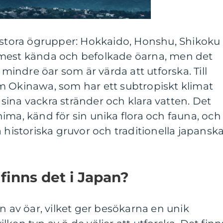
a stora ögrupper: Hokkaido, Honshu, Shikoku
 mest kända och befolkade öarna, men det
l mindre öar som är värda att utforska. Till
m Okinawa, som har ett subtropiskt klimat
ina vackra stränder och klara vatten. Det
ima, känd för sin unika flora och fauna, och
 historiska gruvor och traditionella japansk
 finns det i Japan?
n av öar, vilket ger besökarna en unik