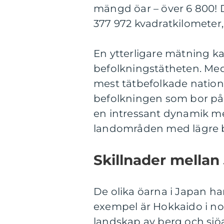
mängd öar – över 6 800!
377 972 kvadratkilometer, v
En ytterligare mätning ka
befolkningstätheten. Med 
mest tätbefolkade natione
befolkningen som bor på 
en intressant dynamik me
landområden med lägre b
Skillnader mellan
De olika öarna i Japan har
exempel är Hokkaido i norr
landskap av berg och sjöa