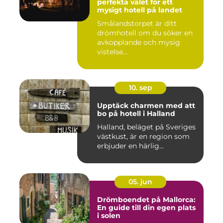
perfekta valet för ett
mysigt hotell på landet
Smålandstorpet är ditt
drömhotell om du söker en
avkopplande och mysig
vistelse...
10. sep
Upptäck charmen med att
bo på hotell i Halland
Halland, beläget på Sveriges
västkust, är en region som
erbjuder en härlig...
05. jun
Drömboendet på Mallorca:
En guide till din egen plats
i solen