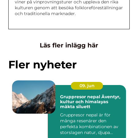
viner på vinprovningsturer och uppleva den rika
kulturen genom att besöka folkloreföreställningar
och traditionella marknader.
Läs fler inlägg här
Fler nyheter
09. jun
Gruppresor nepal Äventyr,
kultur och himalayas
mäkta siluett
Gruppresor nepal är för
många resenärer den
perfekta kombinationen av
storslagen natur, djupa