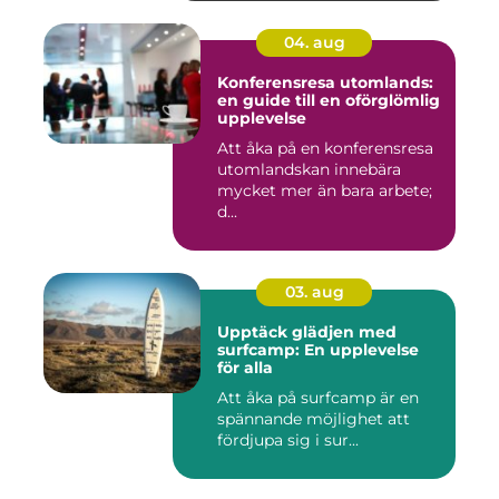
04. aug
Konferensresa utomlands:
en guide till en oförglömlig
upplevelse
Att åka på en konferensresa
utomlandskan innebära
mycket mer än bara arbete;
d...
03. aug
Upptäck glädjen med
surfcamp: En upplevelse
för alla
Att åka på surfcamp är en
spännande möjlighet att
fördjupa sig i sur...