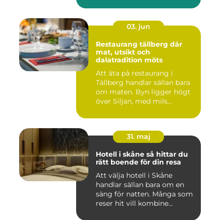
andlig...
03. jun
Restaurang tällberg där
mat, utsikt och
dalatradition möts
Att äta på restaurang i
Tällberg handlar sällan bara
om maten. Byn ligger högt
över Siljan, med mils...
31. maj
Hotell i skåne så hittar du
rätt boende för din resa
Att välja hotell i Skåne
handlar sällan bara om en
säng för natten. Många som
reser hit vill kombine...