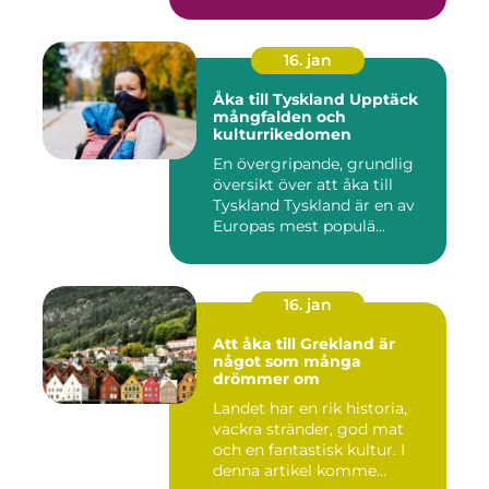
historis...
16. jan
Åka till Tyskland Upptäck
mångfalden och
kulturrikedomen
En övergripande, grundlig
översikt över att åka till
Tyskland Tyskland är en av
Europas mest populä...
16. jan
Att åka till Grekland är
något som många
drömmer om
Landet har en rik historia,
vackra stränder, god mat
och en fantastisk kultur. I
denna artikel komme...