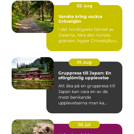
02. aug
Vandra kring vackra
Grövelsjön
I det nordligaste hörnet av
Dalarna, nära den norska
gränsen, ligger Grövelsj&ou...
01. aug
Gruppresa till Japan: En
oförglömlig upplevelse
Att åka på en gruppresa till
Japan kan vara en av de
mest berikande
upplevelserna man ka...
02. jul