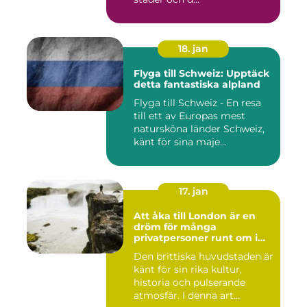
18. jan
Flyga till Schweiz: Upptäck
detta fantastiska alpland
Flyga till Schweiz - En resa
till ett av Europas mest
natursköna länder Schweiz,
känt för sina maje...
17. jan
Att åka till London är en
dröm för många
privatpersoner runt om i
världen
Den brittiska huvudstaden är
känt för sin rika kultur,
historia och pulserande
atmosfär. I denna art...