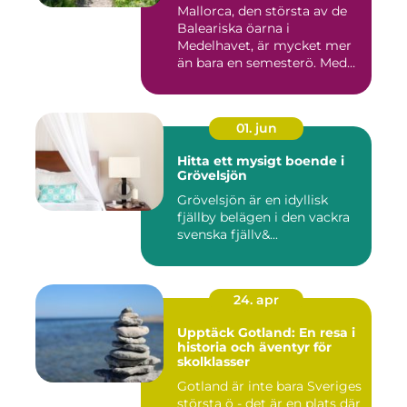
Mallorca, den största av de
Baleariska öarna i
Medelhavet, är mycket mer
än bara en semesterö. Med
s...
01. jun
Hitta ett mysigt boende i
Grövelsjön
Grövelsjön är en idyllisk
fjällby belägen i den vackra
svenska fjällv&...
24. apr
Upptäck Gotland: En resa i
historia och äventyr för
skolklasser
Gotland är inte bara Sveriges
största ö - det är en plats där