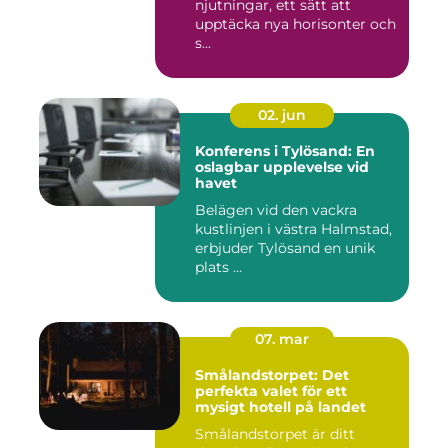
njutningar, ett sätt att
upptäcka nya horisonter och
s...
02. jun
Konferens i Tylösand: En
oslagbar upplevelse vid
havet
Belägen vid den vackra
kustlinjen i västra Halmstad,
erbjuder Tylösand en unik
plats ...
07. mar
Smålandstorpet: Det
perfekta valet för ett
mysigt hotell på landet
Smålandstorpet är ditt