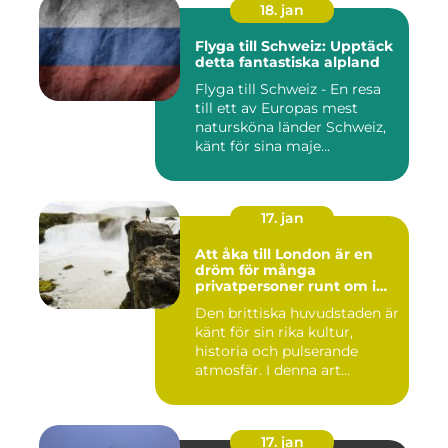
18. jan
Flyga till Schweiz: Upptäck
detta fantastiska alpland
Flyga till Schweiz - En resa
till ett av Europas mest
natursköna länder Schweiz,
känt för sina maje...
17. jan
Att åka till London är en
dröm för många
privatpersoner runt om i
världen
Den brittiska huvudstaden är
känt för sin rika kultur,
historia och pulserande
atmosfär. I denna art...
17. jan