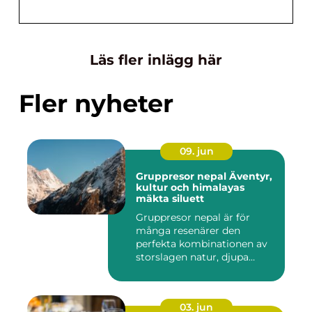
Läs fler inlägg här
Fler nyheter
09. jun
Gruppresor nepal Äventyr,
kultur och himalayas
mäkta siluett
Gruppresor nepal är för
många resenärer den
perfekta kombinationen av
storslagen natur, djupa
andlig...
03. jun