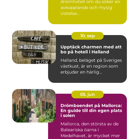
drömhotell om du söker en
avkopplande och mysig
vistelse...
10. sep
Upptäck charmen med att
bo på hotell i Halland
Halland, beläget på Sveriges
västkust, är en region som
erbjuder en härlig...
05. jun
Drömboendet på Mallorca:
En guide till din egen plats
i solen
Mallorca, den största av de
Baleariska öarna i
Medelhavet, är mycket mer