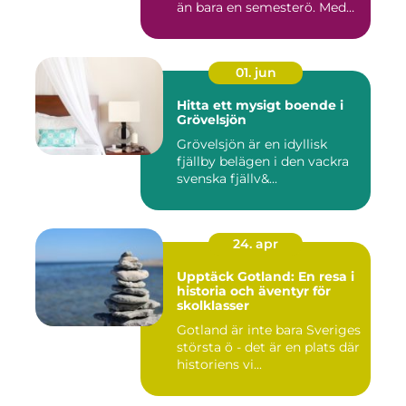
än bara en semesterö. Med
s...
01. jun
Hitta ett mysigt boende i
Grövelsjön
Grövelsjön är en idyllisk
fjällby belägen i den vackra
svenska fjällv&...
24. apr
Upptäck Gotland: En resa i
historia och äventyr för
skolklasser
Gotland är inte bara Sveriges
största ö - det är en plats där
historiens vi...