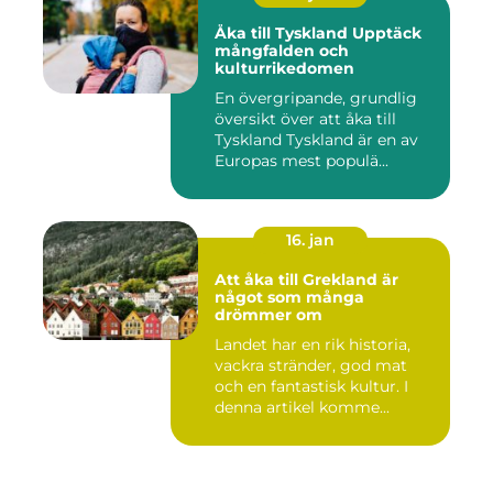
Åka till Tyskland Upptäck
mångfalden och
kulturrikedomen
En övergripande, grundlig
översikt över att åka till
Tyskland Tyskland är en av
Europas mest populä...
16. jan
Att åka till Grekland är
något som många
drömmer om
Landet har en rik historia,
vackra stränder, god mat
och en fantastisk kultur. I
denna artikel komme...