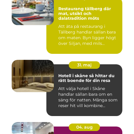
Restaurang tällberg där
mat, utsikt och
dalatradition möts
Att äta på restaurang i
Tällberg handlar sällan bara
om maten. Byn ligger högt
över Siljan, med mils...
31. maj
Hotell i skåne så hittar du
rätt boende för din resa
Att välja hotell i Skåne
handlar sällan bara om en
säng för natten. Många som
reser hit vill kombine...
04. aug