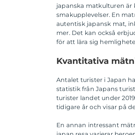
japanska matkulturen är k
smakupplevelser. En matr
autentisk japansk mat, i
mer. Det kan också erbjud
för att lära sig hemlighe
Kvantitativa mät
Antalet turister i Japan h
statistik från Japans turi
turister landet under 20
tidigare år och visar på 
En annan intressant mätn
japan resa varierar beroe