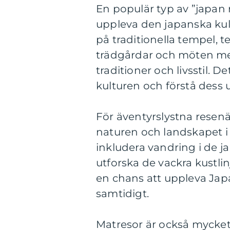
En populär typ av ”japan r
uppleva den japanska kul
på traditionella tempel, t
trädgårdar och möten med
traditioner och livsstil. D
kulturen och förstå dess 
För äventyrslystna resenä
naturen och landskapet i
inkludera vandring i de ja
utforska de vackra kustlinj
en chans att uppleva Jap
samtidigt.
Matresor är också mycket 