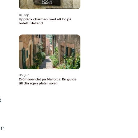
10. sep
Upptäck charmen med att bo på
hotell i Halland
05. jun
Drömboendet på Mallorca: En guide
till din egen plats i solen
d
en