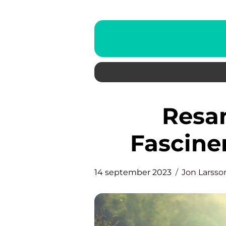
Resan till Japan: En
Fascine
14 september 2023
Jon Larsso