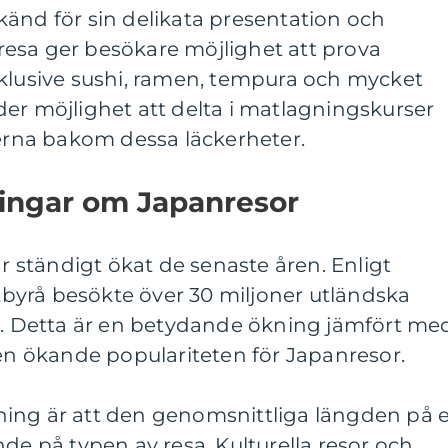
änd för sin delikata presentation och
esa ger besökare möjlighet att prova
nklusive sushi, ramen, tempura och mycket
er möjlighet att delta i matlagningskurser
terna bakom dessa läckerheter.
ningar om Japanresor
ar ständigt ökat de senaste åren. Enligt
stbyrå besökte över 30 miljoner utländska
19. Detta är en betydande ökning jämfört me
den ökande populariteten för Japanresor.
ing är att den genomsnittliga längden på 
nde på typen av resa. Kulturella resor och