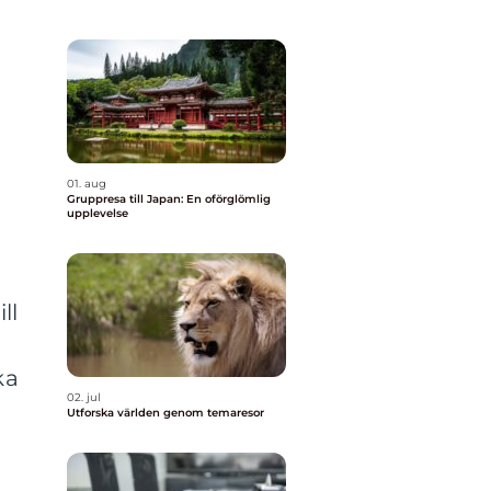
01. aug
Gruppresa till Japan: En oförglömlig
upplevelse
ll
ka
02. jul
Utforska världen genom temaresor