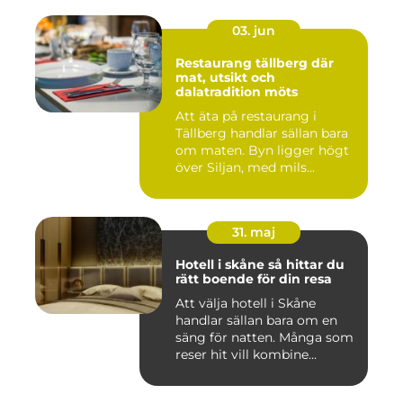
03. jun
Restaurang tällberg där
mat, utsikt och
dalatradition möts
Att äta på restaurang i
Tällberg handlar sällan bara
om maten. Byn ligger högt
över Siljan, med mils...
31. maj
Hotell i skåne så hittar du
rätt boende för din resa
Att välja hotell i Skåne
handlar sällan bara om en
säng för natten. Många som
reser hit vill kombine...