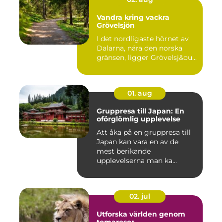
Vandra kring vackra
Grövelsjön
I det nordligaste hörnet av
Dalarna, nära den norska
gränsen, ligger Grövelsj&ou...
01. aug
Gruppresa till Japan: En
oförglömlig upplevelse
Att åka på en gruppresa till
Japan kan vara en av de
mest berikande
upplevelserna man ka...
02. jul
Utforska världen genom