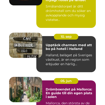
mysigt hotell på landet
Smålandstorpet är ditt
drömhotell om du söker en
avkopplande och mysig
vistelse...
10. sep
Upptäck charmen med att
bo på hotell i Halland
Halland, beläget på Sveriges
västkust, är en region som
erbjuder en härlig...
05. jun
Drömboendet på Mallorca:
En guide till din egen plats
i solen
Mallorca, den största av de