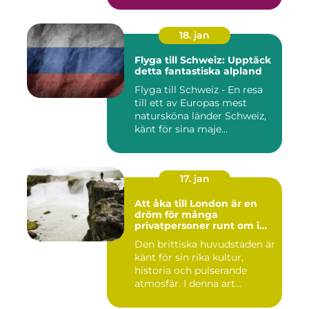
18. jan
Flyga till Schweiz: Upptäck
detta fantastiska alpland
Flyga till Schweiz - En resa
till ett av Europas mest
natursköna länder Schweiz,
känt för sina maje...
17. jan
Att åka till London är en
dröm för många
privatpersoner runt om i
världen
Den brittiska huvudstaden är
känt för sin rika kultur,
historia och pulserande
atmosfär. I denna art...