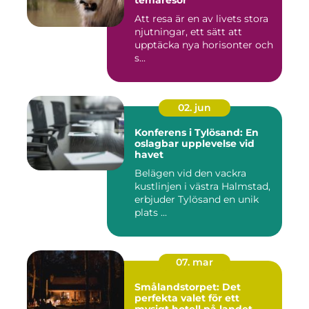
temaresor
Att resa är en av livets stora
njutningar, ett sätt att
upptäcka nya horisonter och
s...
02. jun
Konferens i Tylösand: En
oslagbar upplevelse vid
havet
Belägen vid den vackra
kustlinjen i västra Halmstad,
erbjuder Tylösand en unik
plats ...
07. mar
Smålandstorpet: Det
perfekta valet för ett