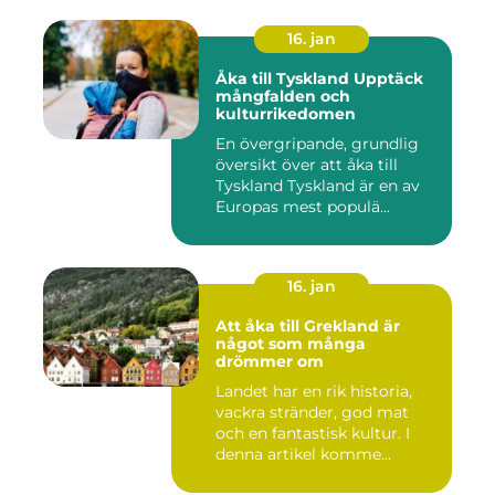
16. jan
Åka till Tyskland Upptäck
mångfalden och
kulturrikedomen
En övergripande, grundlig
översikt över att åka till
Tyskland Tyskland är en av
Europas mest populä...
16. jan
Att åka till Grekland är
något som många
drömmer om
Landet har en rik historia,
vackra stränder, god mat
och en fantastisk kultur. I
denna artikel komme...