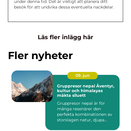
under denna tid. Det är viktigt att planera ditt
besök för att undvika dessa eventuella nackdelar.
Läs fler inlägg här
Fler nyheter
09. jun
Gruppresor nepal Äventyr,
kultur och himalayas
mäkta siluett
Gruppresor nepal är för
många resenärer den
perfekta kombinationen av
storslagen natur, djupa
andlig...