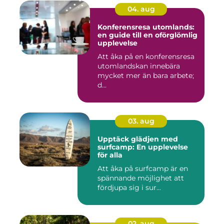
04. aug
Konferensresa utomlands:
en guide till en oförglömlig
upplevelse
Att åka på en konferensresa
utomlandskan innebära
mycket mer än bara arbete;
d...
03. aug
Upptäck glädjen med
surfcamp: En upplevelse
för alla
Att åka på surfcamp är en
spännande möjlighet att
fördjupa sig i sur...
02. aug