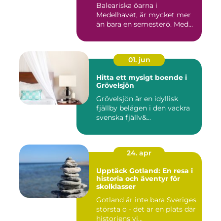
Baleariska öarna i
Medelhavet, är mycket mer
än bara en semesterö. Med
s...
01. jun
Hitta ett mysigt boende i
Grövelsjön
Grövelsjön är en idyllisk
fjällby belägen i den vackra
svenska fjällv&...
24. apr
Upptäck Gotland: En resa i
historia och äventyr för
skolklasser
Gotland är inte bara Sveriges
största ö - det är en plats där
historiens vi...