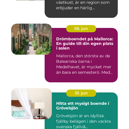
västkust, är en region som
erbjuder en härlig...
05. jun
Drömboendet på Mallorca:
En guide till din egen plats
i solen
Mallorca, den största av de
Baleariska öarna i
Medelhavet, är mycket mer
än bara en semesterö. Med
s...
01. jun
Hitta ett mysigt boende i
Grövelsjön
Grövelsjön är en idyllisk
fjällby belägen i den vackra
svenska fjällv&...