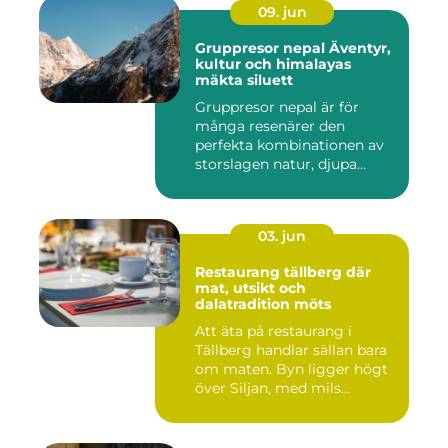
09. jun
Gruppresor nepal Äventyr,
kultur och himalayas
mäkta siluett
Gruppresor nepal är för
många resenärer den
perfekta kombinationen av
storslagen natur, djupa
andlig...
03. jun
Restaurang tällberg där
mat, utsikt och
dalatradition möts
Att äta på restaurang i
Tällberg handlar sällan bara
om maten. Byn ligger högt
över Siljan, med mils...