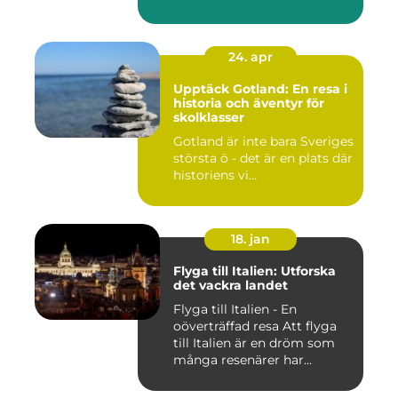
24. apr
Upptäck Gotland: En resa i
historia och äventyr för
skolklasser
Gotland är inte bara Sveriges
största ö - det är en plats där
historiens vi...
18. jan
Flyga till Italien: Utforska
det vackra landet
Flyga till Italien - En
oöverträffad resa Att flyga
till Italien är en dröm som
många resenärer har...