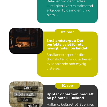
Belägen vid den vackra
kustlinjen i västra Halmstad,
erbjuder Tylösand en unik
plats ...
07. mar
Smålandstorpet: Det
perfekta valet för ett
mysigt hotell på landet
Smålandstorpet är ditt
drömhotell om du söker en
avkopplande och mysig
vistelse...
10. sep
Upptäck charmen med att
bo på hotell i Halland
Halland, beläget på Sveriges