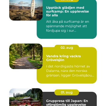
Upptäck glädjen med
surfcamp: En upplevelse
för alla
Att åka på surfcamp är en
spännande möjlighet att
fördjupa sig i sur...
02. aug
Vandra kring vackra
Grövelsjön
I det nordligaste hörnet av
Dalarna, nära den norska
gränsen, ligger Grövelsj&ou...
01. aug
Gruppresa till Japan: En
oförglömlig upplevelse