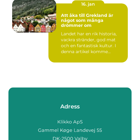
16. jan
Att åka till Grekland är
något som många
drömmer om
Landet har en rik historia,
vackra stränder, god mat
och en fantastisk kultur. I
denna artikel komme...
Adress