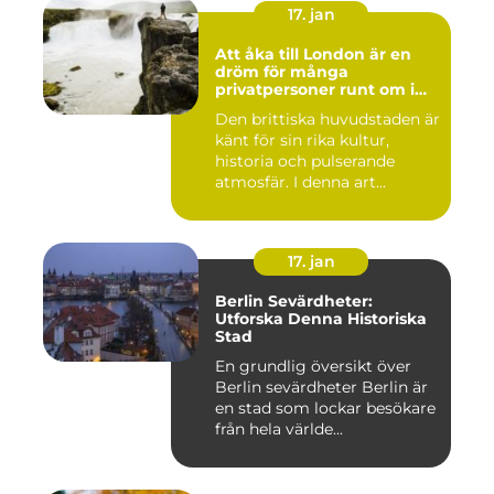
17. jan
Att åka till London är en
dröm för många
privatpersoner runt om i
världen
Den brittiska huvudstaden är
känt för sin rika kultur,
historia och pulserande
atmosfär. I denna art...
17. jan
Berlin Sevärdheter:
Utforska Denna Historiska
Stad
En grundlig översikt över
Berlin sevärdheter Berlin är
en stad som lockar besökare
från hela världe...