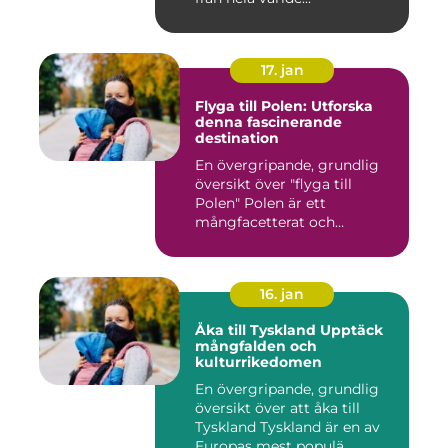
17. jan
Flyga till Polen: Utforska
denna fascinerande
destination
En övergripande, grundlig
översikt över "flyga till
Polen" Polen är ett
mångfacetterat och
historis...
16. jan
Åka till Tyskland Upptäck
mångfalden och
kulturrikedomen
En övergripande, grundlig
översikt över att åka till
Tyskland Tyskland är en av
Europas mest populä...