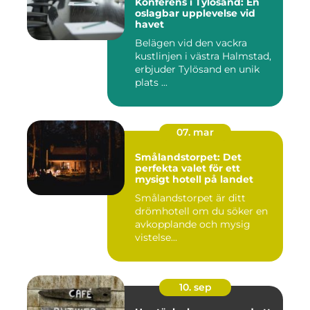
Konferens i Tylösand: En
oslagbar upplevelse vid
havet
Belägen vid den vackra
kustlinjen i västra Halmstad,
erbjuder Tylösand en unik
plats ...
07. mar
Smålandstorpet: Det
perfekta valet för ett
mysigt hotell på landet
Smålandstorpet är ditt
drömhotell om du söker en
avkopplande och mysig
vistelse...
10. sep