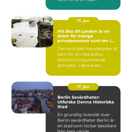
17. jan
Att åka till London är en
dröm för många
privatpersoner runt om i
världen
Den brittiska huvudstaden är
känt för sin rika kultur,
historia och pulserande
atmosfär. I denna art...
17. jan
Berlin Sevärdheter:
Utforska Denna Historiska
Stad
En grundlig översikt över
Berlin sevärdheter Berlin är
en stad som lockar besökare
från hela världe...