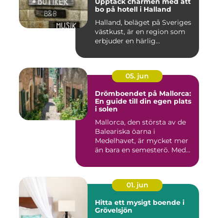
Upptäck charmen med att
bo på hotell i Halland
Halland, beläget på Sveriges
västkust, är en region som
erbjuder en härlig...
05. jun
Drömboendet på Mallorca:
En guide till din egen plats
i solen
Mallorca, den största av de
Baleariska öarna i
Medelhavet, är mycket mer
än bara en semesterö. Med
s...
01. jun
Hitta ett mysigt boende i
Grövelsjön