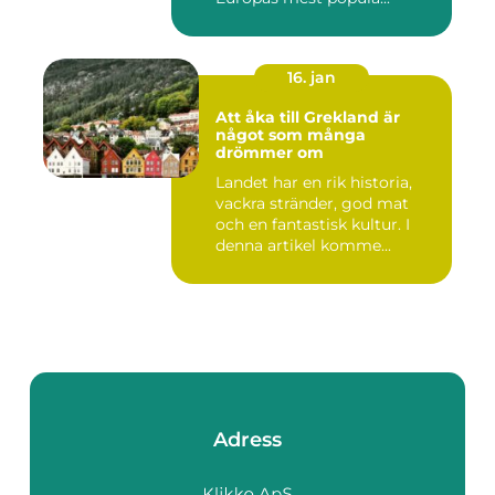
16. jan
Att åka till Grekland är
något som många
drömmer om
Landet har en rik historia,
vackra stränder, god mat
och en fantastisk kultur. I
denna artikel komme...
Adress