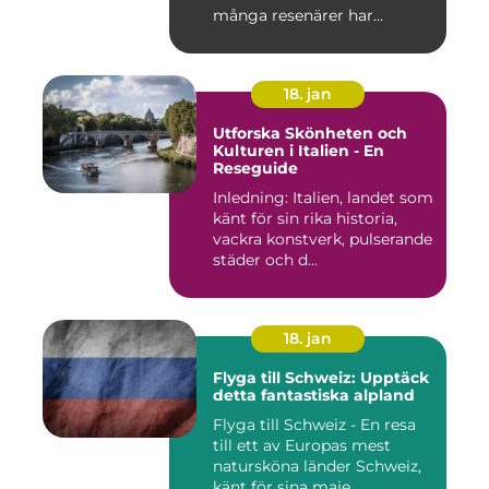
många resenärer har...
18. jan
Utforska Skönheten och
Kulturen i Italien - En
Reseguide
Inledning: Italien, landet som
känt för sin rika historia,
vackra konstverk, pulserande
städer och d...
18. jan
Flyga till Schweiz: Upptäck
detta fantastiska alpland
Flyga till Schweiz - En resa
till ett av Europas mest
natursköna länder Schweiz,
känt för sina maje...