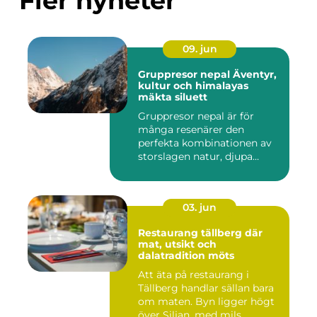
Fler nyheter
09. jun
Gruppresor nepal Äventyr,
kultur och himalayas
mäkta siluett
Gruppresor nepal är för
många resenärer den
perfekta kombinationen av
storslagen natur, djupa
andlig...
03. jun
Restaurang tällberg där
mat, utsikt och
dalatradition möts
Att äta på restaurang i
Tällberg handlar sällan bara
om maten. Byn ligger högt
över Siljan, med mils...