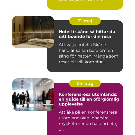
31. maj
Hotell i skåne så hittar du
rätt boende för din resa
Att välja hotell i Skåne
handlar sällan bara om en
säng för natten. Många som
reser hit vill kombine...
04. aug
Konferensresa utomlands:
en guide till en oförglömlig
upplevelse
Att åka på en konferensresa
utomlandskan innebära
mycket mer än bara arbete;
d...