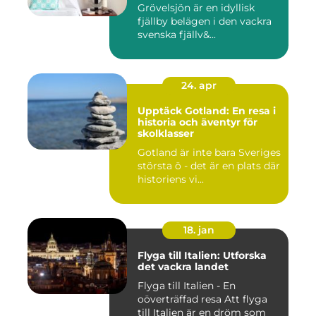
Grövelsjön är en idyllisk
fjällby belägen i den vackra
svenska fjällv&...
24. apr
Upptäck Gotland: En resa i
historia och äventyr för
skolklasser
Gotland är inte bara Sveriges
största ö - det är en plats där
historiens vi...
18. jan
Flyga till Italien: Utforska
det vackra landet
Flyga till Italien - En
oöverträffad resa Att flyga
till Italien är en dröm som