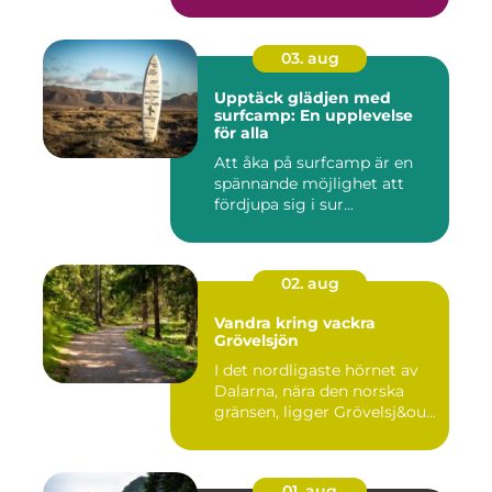
03. aug
Upptäck glädjen med
surfcamp: En upplevelse
för alla
Att åka på surfcamp är en
spännande möjlighet att
fördjupa sig i sur...
02. aug
Vandra kring vackra
Grövelsjön
I det nordligaste hörnet av
Dalarna, nära den norska
gränsen, ligger Grövelsj&ou...
01. aug