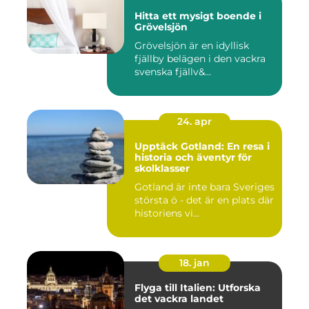
Hitta ett mysigt boende i
Grövelsjön
Grövelsjön är en idyllisk
fjällby belägen i den vackra
svenska fjällv&...
24. apr
Upptäck Gotland: En resa i
historia och äventyr för
skolklasser
Gotland är inte bara Sveriges
största ö - det är en plats där
historiens vi...
18. jan
Flyga till Italien: Utforska
det vackra landet