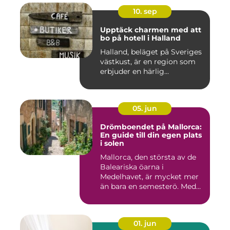
10. sep
Upptäck charmen med att
bo på hotell i Halland
Halland, beläget på Sveriges
västkust, är en region som
erbjuder en härlig...
05. jun
Drömboendet på Mallorca:
En guide till din egen plats
i solen
Mallorca, den största av de
Baleariska öarna i
Medelhavet, är mycket mer
än bara en semesterö. Med
s...
01. jun