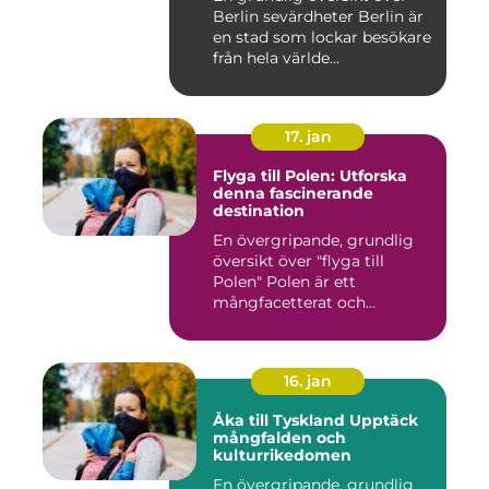
Berlin sevärdheter Berlin är
en stad som lockar besökare
från hela världe...
17. jan
Flyga till Polen: Utforska
denna fascinerande
destination
En övergripande, grundlig
översikt över "flyga till
Polen" Polen är ett
mångfacetterat och
historis...
16. jan
Åka till Tyskland Upptäck
mångfalden och
kulturrikedomen
En övergripande, grundlig