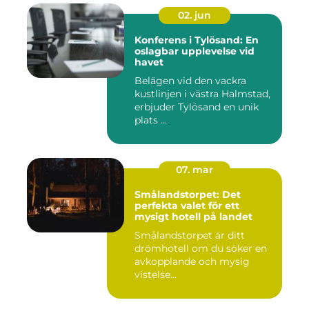
02. jun
Konferens i Tylösand: En
oslagbar upplevelse vid
havet
Belägen vid den vackra
kustlinjen i västra Halmstad,
erbjuder Tylösand en unik
plats ...
07. mar
Smålandstorpet: Det
perfekta valet för ett
mysigt hotell på landet
Smålandstorpet är ditt
drömhotell om du söker en
avkopplande och mysig
vistelse...