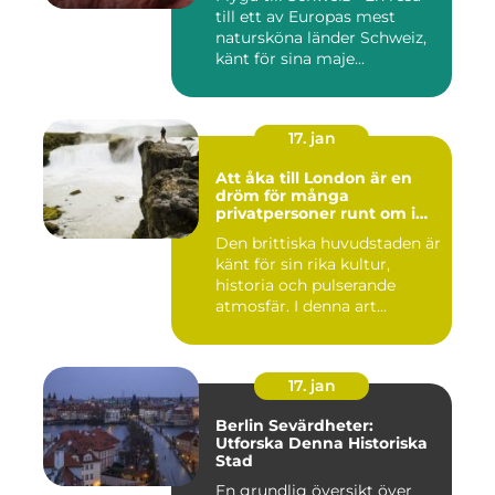
till ett av Europas mest
natursköna länder Schweiz,
känt för sina maje...
17. jan
Att åka till London är en
dröm för många
privatpersoner runt om i
världen
Den brittiska huvudstaden är
känt för sin rika kultur,
historia och pulserande
atmosfär. I denna art...
17. jan
Berlin Sevärdheter:
Utforska Denna Historiska
Stad
En grundlig översikt över