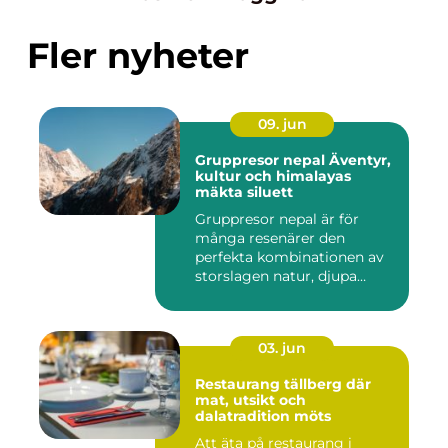
Fler nyheter
09. jun
Gruppresor nepal Äventyr,
kultur och himalayas
mäkta siluett
Gruppresor nepal är för
många resenärer den
perfekta kombinationen av
storslagen natur, djupa
andlig...
03. jun
Restaurang tällberg där
mat, utsikt och
dalatradition möts
Att äta på restaurang i