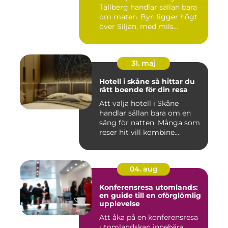
Tällberg handlar sällan bara
om maten. Byn ligger högt
över Siljan, med mils...
31. maj
Hotell i skåne så hittar du
rätt boende för din resa
Att välja hotell i Skåne
handlar sällan bara om en
säng för natten. Många som
reser hit vill kombine...
04. aug
Konferensresa utomlands:
en guide till en oförglömlig
upplevelse
Att åka på en konferensresa
utomlandskan innebära