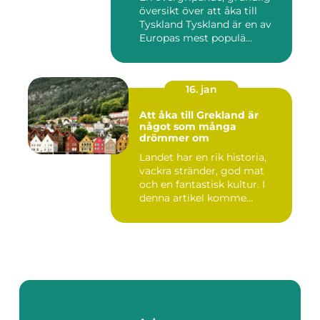
översikt över att åka till
Tyskland Tyskland är en av
Europas mest populä...
16. jan
Att åka till Grekland är
något som många
drömmer om
Landet har en rik historia,
vackra stränder, god mat
och en fantastisk kultur. I
denna artikel komme...