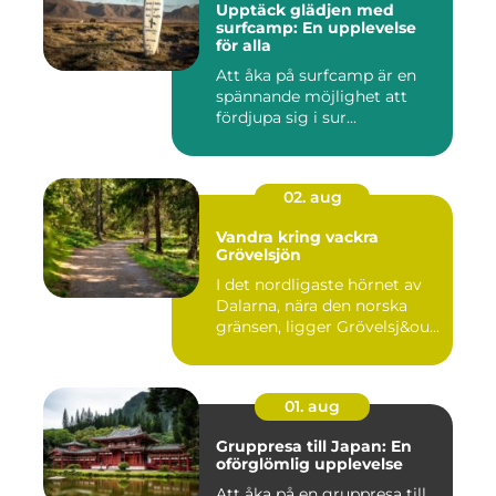
Upptäck glädjen med
surfcamp: En upplevelse
för alla
Att åka på surfcamp är en
spännande möjlighet att
fördjupa sig i sur...
02. aug
Vandra kring vackra
Grövelsjön
I det nordligaste hörnet av
Dalarna, nära den norska
gränsen, ligger Grövelsj&ou...
01. aug
Gruppresa till Japan: En
oförglömlig upplevelse
Att åka på en gruppresa till