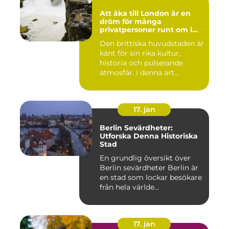
Att åka till London är en
dröm för många
privatpersoner runt om i
världen
Den brittiska huvudstaden är
känt för sin rika kultur,
historia och pulserande
atmosfär. I denna art...
17. jan
Berlin Sevärdheter:
Utforska Denna Historiska
Stad
En grundlig översikt över
Berlin sevärdheter Berlin är
en stad som lockar besökare
från hela världe...
17. jan