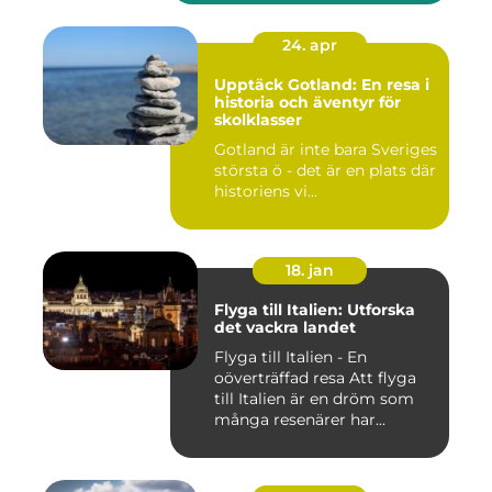
24. apr
Upptäck Gotland: En resa i
historia och äventyr för
skolklasser
Gotland är inte bara Sveriges
största ö - det är en plats där
historiens vi...
18. jan
Flyga till Italien: Utforska
det vackra landet
Flyga till Italien - En
oöverträffad resa Att flyga
till Italien är en dröm som
många resenärer har...