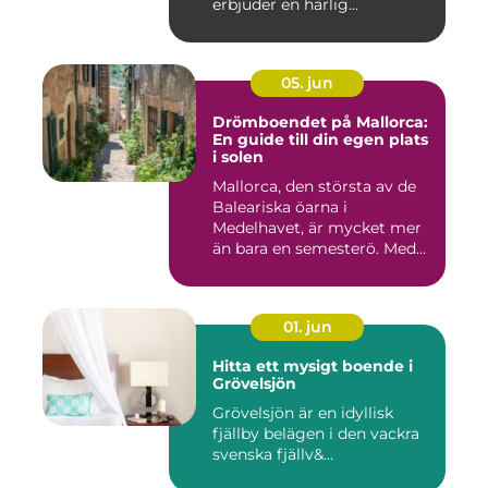
erbjuder en härlig...
05. jun
Drömboendet på Mallorca:
En guide till din egen plats
i solen
Mallorca, den största av de
Baleariska öarna i
Medelhavet, är mycket mer
än bara en semesterö. Med
s...
01. jun
Hitta ett mysigt boende i
Grövelsjön
Grövelsjön är en idyllisk
fjällby belägen i den vackra
svenska fjällv&...