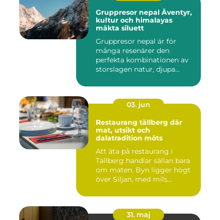
Gruppresor nepal Äventyr,
kultur och himalayas
mäkta siluett
Gruppresor nepal är för
många resenärer den
perfekta kombinationen av
storslagen natur, djupa
andlig...
03. jun
Restaurang tällberg där
mat, utsikt och
dalatradition möts
Att äta på restaurang i
Tällberg handlar sällan bara
om maten. Byn ligger högt
över Siljan, med mils...
31. maj