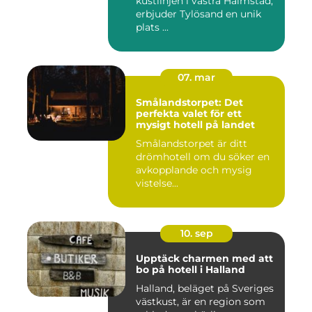
kustlinjen i västra Halmstad,
erbjuder Tylösand en unik
plats ...
07. mar
Smålandstorpet: Det
perfekta valet för ett
mysigt hotell på landet
Smålandstorpet är ditt
drömhotell om du söker en
avkopplande och mysig
vistelse...
10. sep
Upptäck charmen med att
bo på hotell i Halland
Halland, beläget på Sveriges
västkust, är en region som